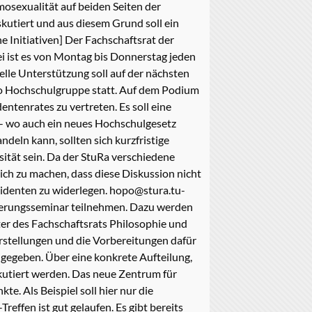
mosexualität auf beiden Seiten der
kutiert und aus diesem Grund soll ein
e Initiativen] Der Fachschaftsrat der
i ist es von Montag bis Donnerstag jeden
ielle Unterstützung soll auf der nächsten
so Hochschulgruppe statt. Auf dem Podium
ntenrates zu vertreten. Es soll eine
- wo auch ein neues Hochschulgesetz
deln kann, sollten sich kurzfristige
sität sein. Da der StuRa verschiedene
ich zu machen, dass diese Diskussion nicht
äsidenten zu widerlegen. hopo@stura.tu-
ierungsseminar teilnehmen. Dazu werden
ter des Fachschaftsrats Philosophie und
orstellungen und die Vorbereitungen dafür
eigegeben. Über eine konkrete Aufteilung,
diskutiert werden. Das neue Zentrum für
. Als Beispiel soll hier nur die
reffen ist gut gelaufen. Es gibt bereits