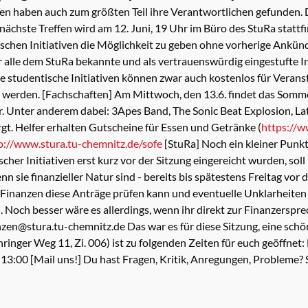
ben haben auch zum größten Teil ihre Verantwortlichen gefunden
ächste Treffen wird am 12. Juni, 19 Uhr im Büro des StuRa stattf
chen Initiativen die Möglichkeit zu geben ohne vorherige Ankün
der alle dem StuRa bekannte und als vertrauenswürdig eingestufte I
 studentische Initiativen können zwar auch kostenlos für Verans
werden. [Fachschaften] Am Mittwoch, den 13.6. findet das Somme
r. Unter anderem dabei: 3Apes Band, The Sonic Beat Explosion, 
gt. Helfer erhalten Gutscheine für Essen und Getränke (
https://w
p://www.stura.tu-chemnitz.de/sofe
[StuRa] Noch ein kleiner Punkt 
her Initiativen erst kurz vor der Sitzung eingereicht wurden, sol
n sie finanzieller Natur sind - bereits bis spätestens Freitag vor 
t Finanzen diese Anträge prüfen kann und eventuelle Unklarheit
. Noch besser wäre es allerdings, wenn ihr direkt zur Finanzersp
zen@stura.tu-chemnitz.de Das war es für diese Sitzung, eine sc
hringer Weg 11, Zi. 006) ist zu folgenden Zeiten für euch geöffnet:
 13:00 [Mail uns!] Du hast Fragen, Kritik, Anregungen, Probleme? S