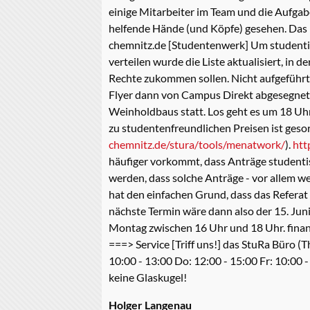
einige Mitarbeiter im Team und die Aufga
helfende Hände (und Köpfe) gesehen. Das n
chemnitz.de [Studentenwerk] Um studentis
verteilen wurde die Liste aktualisiert, in 
Rechte zukommen sollen. Nicht aufgeführte
Flyer dann von Campus Direkt abgesegnet 
Weinholdbaus statt. Los geht es um 18 Uh
zu studentenfreundlichen Preisen ist gesor
chemnitz.de/stura/tools/menatwork/
).
htt
häufiger vorkommt, dass Anträge studentisc
werden, dass solche Anträge - vor allem wen
hat den einfachen Grund, dass das Refera
nächste Termin wäre dann also der 15. Juni
Montag zwischen 16 Uhr und 18 Uhr. finan
===> Service [Triff uns!] das StuRa Büro (T
10:00 - 13:00 Do: 12:00 - 15:00 Fr: 10:00 -
keine Glaskugel!
Holger Langenau