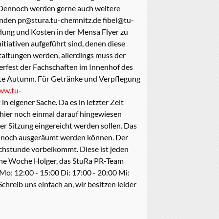
. Dennoch werden gerne auch weitere
inden pr@stura.tu-chemnitz.de fibel@tu-
dung und Kosten in der Mensa Flyer zu
nitiativen aufgeführt sind, denen diese
taltungen werden, allerdings muss der
rfest der Fachschaften im Innenhof des
Late Autumn. Für Getränke und Verpflegung
ww.tu-
in eigener Sache. Da es in letzter Zeit
l hier noch einmal darauf hingewiesen
der Sitzung eingereicht werden sollen. Das
en noch ausgeräumt werden können. Der
rechstunde vorbeikommt. Diese ist jeden
höne Woche Holger, das StuRa PR-Team
 Mo: 12:00 - 15:00 Di: 17:00 - 20:00 Mi:
chreib uns einfach an, wir besitzen leider