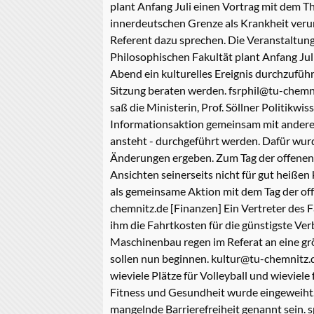
plant Anfang Juli einen Vortrag mit dem T
innerdeutschen Grenze als Krankheit verur
Referent dazu sprechen. Die Veranstaltung 
Philosophischen Fakultät plant Anfang Ju
Abend ein kulturelles Ereignis durchzuführ
Sitzung beraten werden. fsrphil@tu-chemn
saß die Ministerin, Prof. Söllner Politikw
Informationsaktion gemeinsam mit andere
ansteht - durchgeführt werden. Dafür wurde
Änderungen ergeben. Zum Tag der offenen Tü
Ansichten seinerseits nicht für gut heißen
als gemeinsame Aktion mit dem Tag der off
chemnitz.de [Finanzen] Ein Vertreter de
ihm die Fahrtkosten für die günstigste Ve
Maschinenbau regen im Referat an eine grö
sollen nun beginnen. kultur@tu-chemnitz.de
wieviele Plätze für Volleyball und wieviele
Fitness und Gesundheit wurde eingeweiht. 
mangelnde Barrierefreiheit genannt sein. sp