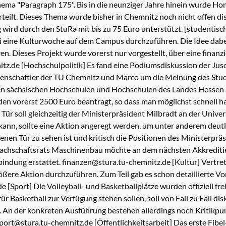
hema "Paragraph 175". Bis in die neunziger Jahre hinein wurde Ho
teilt. Dieses Thema wurde bisher in Chemnitz noch nicht offen dis
wird durch den StuRa mit bis zu 75 Euro unterstützt. [studentisch
li eine Kulturwoche auf dem Campus durchzuführen. Die Idee dabe
en. Dieses Projekt wurde vorerst nur vorgestellt, über eine finanz
itz.de [Hochschulpolitik] Es fand eine Podiumsdiskussion der Ju
issenschaftler der TU Chemnitz und Marco um die Meinung des Stude
n sächsischen Hochschulen und Hochschulen des Landes Hessen 
n vorerst 2500 Euro beantragt, so dass man möglichst schnell han
r soll gleichzeitig der Ministerpräsident Milbradt an der Univer
 kann, sollte eine Aktion angeregt werden, um unter anderem deutl
enen Tür zu sehen ist und kritisch die Positionen des Ministerpr
s Fachschaftsrats Maschinenbau möchte an dem nächsten Akkredit
rbindung erstattet. finanzen@stura.tu-chemnitz.de [Kultur] Vertre
ßere Aktion durchzuführen. Zum Teil gab es schon detaillierte V
 [Sport] Die Volleyball- und Basketballplätze wurden offiziell fr
 für Basketball zur Verfügung stehen sollen, soll von Fall zu Fall 
An der konkreten Ausführung bestehen allerdings noch Kritikpunkte
ort@stura.tu-chemnitz.de [Öffentlichkeitsarbeit] Das erste Fibel-T