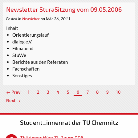
Newsletter SturaSitzung vom 09.05.2006
Posted in
Newsletter
on Mär 26, 2011
Inhalt
Orientierungslauf
dialog e.V.
Filmabend
StuWe
Berichte aus den Referaten
Fachschaften
Sonstiges
← Prev
1
2
3
4
5
6
7
8
9
10
Next →
Student_innenrat der TU Chemnitz
Thüringer Weg 11, Raum 006