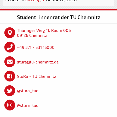
Student_innenrat der TU Chemnitz
Thüringer Weg 11, Raum 006
09126 Chemnitz
+49 371 / 531 16000
stura@tu-chemnitz.de
StuRa - TU Chemnitz
@stura_tuc
@stura_tuc